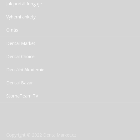
Jak portál funguje
Výherní ankety
O nás
Dental Market
Dental Choice
SDI – Speciální nabídka
Dentální Akademie
Dental Bazar
StomaTeam TV
Copyright © 2022 DentalMarket.cz