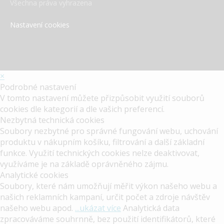
Všechna práva vyhrazena
Nastavení cookies
×
Podrobné nastavení
LIEHMANN – Speciální nabídky: duben – září
V tomto nastavení můžete přizpůsobit využití souborů
2026
cookies dle kategorií a dle vašich preferencí.
Nezbytná technická cookies
Soubory nezbytné pro správné fungování webu, uchování
produktu v nákupním košíku, filtrování a další základní
funkce. Využití technických cookies nelze deaktivovat,
využíváme je na základě oprávněného zájmu.
Analytické cookies
Soubory, které nám umožňují měřit výkon našeho webu a
našich reklamních kampaní, určit počet a zdroje návštěv
našeho webu apod.
...ukázat více
Analytická data
zpracováváme souhrnně, bez použití identifikátorů, které