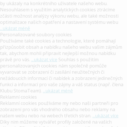
by ukázaly na konkrétního uživatele našeho webu.
Nesouhlasem s využitím analytických cookies ztrácíme
zčásti možnost analýzy výkonu webu, ale také možnosti
optimalizace našich opatření a nastavení systému webu
...ukázat méně
Personalizované soubory cookies
Používáme také cookies a technologie, které pomáhají
přizpůsobit obsah a nabídku našeho webu vašim zájmům
tak, abychom mohli připravit nejlepší možnou nabídku
Kerr – Vstupte do nové éry Zendodoncie
právě pro vás.
...ukázat více
Souhlas s použitím
personalizovaných cookies nám společně pomůže
vyvarovat se zobrazení či zasílání neužitečných či
nežádoucích informací či nabídek a zobrazení jedinečných
funkcí a informací pro vaše zájmy a váš status (např. člena
Klubu StomaTeam).
...ukázat méně
Reklamní cookies
Reklamní cookies používáme my nebo naši partneři pro
zobrazení pro vás vhodného obsahu nebo reklamy na
našem webu nebo na webech třetích stran.
...ukázat více
Díky nim můžeme vytvářet profily založené na vašich