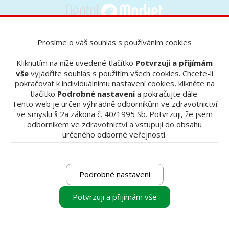
Prosíme o váš souhlas s používáním cookies
Nabídky
Speciální nabídka - ordinace
Speciální nabídka - ordinace
Kliknutím na níže uvedené tlačítko
Potvrzuji a přijímám
vše
vyjádříte souhlas s použitím všech cookies. Chcete-li
pokračovat k individuálnímu nastavení cookies, klikněte na
tlačítko
Podrobné nastavení
a pokračujte dále.
Tento web je určen výhradně odborníkům ve zdravotnictví
ve smyslu § 2a zákona č. 40/1995 Sb. Potvrzuji, že jsem
1
2
3
4
5
6
7
8
9
10
odborníkem ve zdravotnictví a vstupuji do obsahu
určeného odborné veřejnosti.
PLATNOST NABÍDKY
Podrobné nastavení
Potvrzuji a přijímám vše
Kontakty na prodejce: