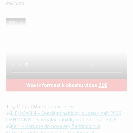
Reklama
Reklama
Více informací k obsahu videa
ZDE
Tipy Dental Marketu
next
prev
LIEHMANN – Speciální nabídky: duben – září 2026
Kerr – Vstupte do nové éry Zendodoncie