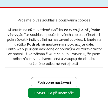
Prosíme o váš souhlas s používáním cookies
Nabídky
Výhodná nabídka na produkty
Výhodná nabídka na
Kliknutím na níže uvedené tlačítko
Potvrzuji a přijímám
vše
vyjádříte souhlas s použitím všech cookies. Chcete-li
produkty
pokračovat k individuálnímu nastavení cookies, klikněte na
tlačítko
Podrobné nastavení
a pokračujte dále.
Tento web je určen výhradně odborníkům ve zdravotnictví
ve smyslu § 2a zákona č. 40/1995 Sb. Potvrzuji, že jsem
odborníkem ve zdravotnictví a vstupuji do obsahu
1× Variotime Dynamix Heavy Tray 2× 380
určeného odborné veřejnosti.
ml + 1× Variotime Medium Flow
2× 50 ml
Cena v ČR: 3 100 Kč,
ušetříte 850 Kč
Podrobné nastavení
A-silikony s vynikající přesností otisku,
Potvrzuji a přijímám vše
jednoduchým pracovním postupem,
variabilním časovým konceptem pro svobodu
zpracování určené pro široký rozsah indikací.