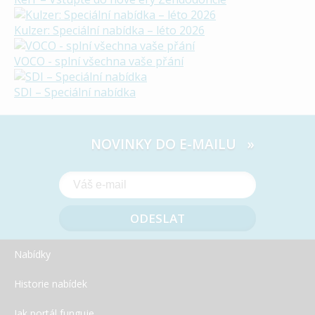
Kulzer: Speciální nabídka – léto 2026
VOCO - splní všechna vaše přání
SDI – Speciální nabídka
NOVINKY DO E-MAILU »
Nabídky
Historie nabídek
Jak portál funguje