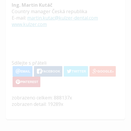
Ing. Martin Kutáč
Country manager Česká republika
E-mail:
martin.kutac@kulzer-dental.com
www.kulzer.com
Sdílejte s přáteli
EMAIL
FACEBOOK
TWITTER
GOOGLE+
PINTEREST
zobrazeno celkem: 888137x
zobrazen detail: 19289x