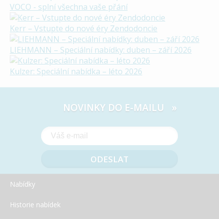
VOCO - splní všechna vaše přání
Kerr – Vstupte do nové éry Zendodoncie
LIEHMANN – Speciální nabídky: duben – září 2026
Kulzer: Speciální nabídka – léto 2026
NOVINKY DO E-MAILU »
Nabídky
Historie nabídek