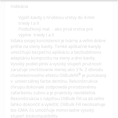
Indikácia
Výplň kavity s hrúbkou vrstvy do 4 mm
triedy I a II
Podložkový mat - ako prvá vrstva pre
výplne triedy I a II
Vďaka svojej konzistencii je tvárny a veľmi dobre
priľne na steny kavity. Tenké aplikačné kanyly
umožňujú bezpečnú aplikáciu a bezbublinovú
adaptáciu kompozitu na steny a dno kavity.
Vysoký podiel plnív a vysoký stupeň pružnosti
zaručuje zmršťovanie menej ako 3 %. Z dôvodu
®
chameleónového efektu OliBulkfill
je ponúkaný
v univerzálnej farbe dentínu. Rekonštrukcia
chrupu dokonale zodpovedá prirodzenému
zafarbeniu zubov a je prakticky neviditeľná.
Rekonštrukcia s ​​náplňou OliBulk Fill sa dá veľmi
ľahko dokončiť a vyleštiť. OliBulk Fill neobsahuje
bis-GMA; čo umožňuje mimoriadne vysoký
stupeň biokompatibility.