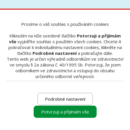
Prosíme o váš souhlas s používáním cookies
Nabídky
OliBULK Fill
OliBULK Fill
Kliknutím na níže uvedené tlačítko
Potvrzuji a přijímám
vše
vyjádříte souhlas s použitím všech cookies. Chcete-li
pokračovat k individuálnímu nastavení cookies, klikněte na
tlačítko
Podrobné nastavení
a pokračujte dále.
Tento web je určen výhradně odborníkům ve zdravotnictví
Informace o výrobku najdete
ZDE
ve smyslu § 2a zákona č. 40/1995 Sb. Potvrzuji, že jsem
odborníkem ve zdravotnictví a vstupuji do obsahu
Balenie: 1x striekačka, 3x aplikačná ihla
určeného odborné veřejnosti.
Objem v ml: 2 g
OLIBulk Fill je náš nový tekutý vyplňový
kompozit s vynikajúcimi fyzikálnymi vlastnosťami
Podrobné nastavení
pre spoľahlivé priame náhrady distálneho
chrupu. Celá kavita sa môže vyplniť metódou
Potvrzuji a přijímám vše
celkového naplnenia vrstvou až do hrúbky 4 mm.
To uľahčuje prácu a šetrí váš čas.