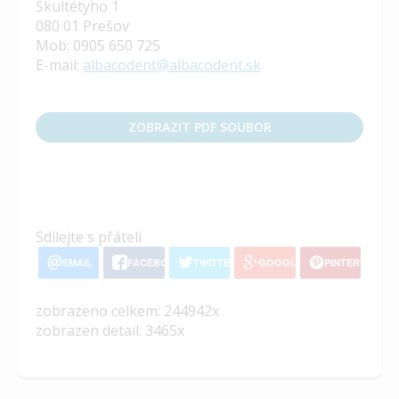
Škultétyho 1
080 01 Prešov
Mob: 0905 650 725
E-mail:
albacodent@albacodent.sk
ZOBRAZIT PDF SOUBOR
Sdílejte s přáteli
EMAIL
FACEBOOK
TWITTER
GOOGLE+
PINTEREST
zobrazeno celkem: 244942x
zobrazen detail: 3465x