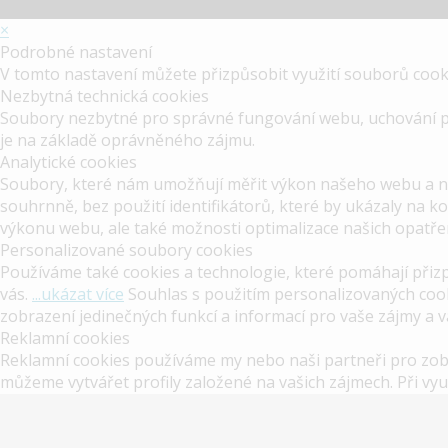
×
Podrobné nastavení
V tomto nastavení můžete přizpůsobit využití souborů cookie
Nezbytná technická cookies
Soubory nezbytné pro správné fungování webu, uchování prod
je na základě oprávněného zájmu.
Analytické cookies
Soubory, které nám umožňují měřit výkon našeho webu a na
souhrnně, bez použití identifikátorů, které by ukázaly na 
výkonu webu, ale také možnosti optimalizace našich opatř
Personalizované soubory cookies
Používáme také cookies a technologie, které pomáhají při
vás.
...ukázat více
Souhlas s použitím personalizovaných cook
zobrazení jedinečných funkcí a informací pro vaše zájmy a 
Reklamní cookies
Reklamní cookies používáme my nebo naši partneři pro zo
můžeme vytvářet profily založené na vašich zájmech. Při vyu
cookies, nebudeme vám zobrazovat obsah či zasílat rekla
Jsem odborníkem ve zdravotnictví ve smyslu § 2a zákona č. 