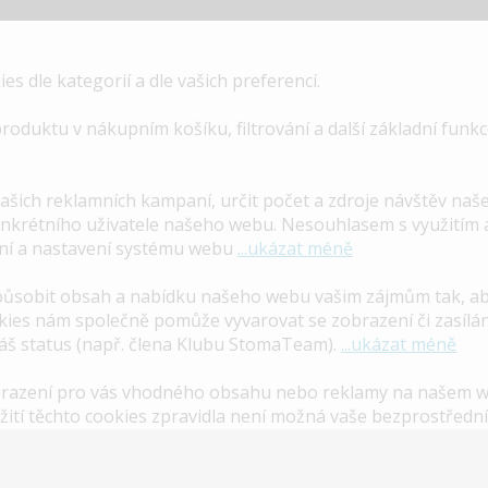
s dle kategorií a dle vašich preferencí.
uktu v nákupním košíku, filtrování a další základní funkce
šich reklamních kampaní, určit počet a zdroje návštěv na
konkrétního uživatele našeho webu. Nesouhlasem s využitím 
ení a nastavení systému webu
...ukázat méně
způsobit obsah a nabídku našeho webu vašim zájmům tak, a
ies nám společně pomůže vyvarovat se zobrazení či zasílání
váš status (např. člena Klubu StomaTeam).
...ukázat méně
brazení pro vás vhodného obsahu nebo reklamy na našem w
žití těchto cookies zpravidla není možná vaše bezprostřední 
mu přizpůsobené vašim zájmům.
...ukázat méně
40/1995 Sb. a jsem si vědom(a) všech rizik spojených se se