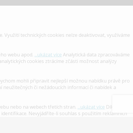
. Využití technických cookies nelze deaktivovat, využíváme
šeho webu apod.
...ukázat více
Analytická data zpracováváme
analytických cookies ztrácíme zčásti možnost analýzy
bychom mohli připravit nejlepší možnou nabídku právě pro
 neužitečných či nežádoucích informací či nabídek a
ebu nebo na webech třetích stran.
...ukázat více
Díky nim
identifikace. Nevyjádříte-li souhlas s použitím reklamních
známením se s informacemi určenými pro odborníky ve