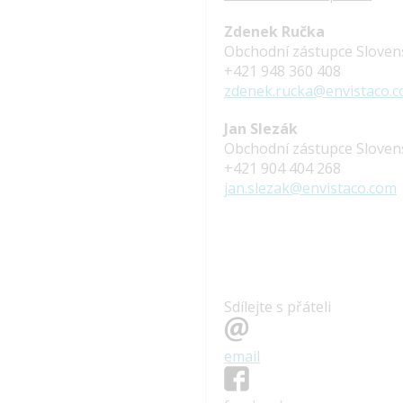
Zdenek Ručka
Obchodní zástupce Slove
+421 948 360 408
zdenek.rucka@envistaco.
Jan Slezák
Obchodní zástupce Slove
+421 904 404 268
jan.slezak@envistaco.com
Sdílejte s přáteli
email