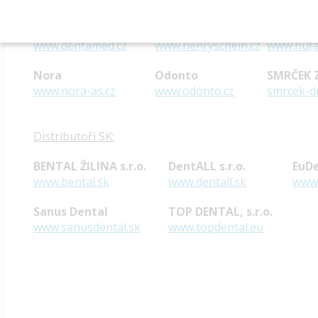
Distributoři ČR:
Dentamed (ČR) s.r.o.
Henry Schein
Hu-Fa De
www.dentamed.cz
www.henryschein.cz
www.hufa
Nora
Odonto
SMRČEK Z
www.nora-as.cz
www.odonto.cz
smrcek-de
Distributoři SK:
BENTAL ŽILINA s.r.o.
DentALL s.r.o.
EuD
www.bental.sk
www.dentall.sk
www.
Sanus Dental
TOP DENTAL, s.r.o.
www.sanusdental.sk
www.topdental.eu