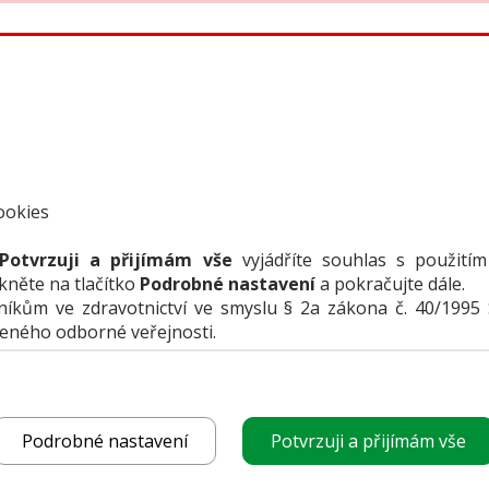
bídky firem
Přehledy produktů
Inzerce
Předplatné /
funguje
ookies
Potvrzuji a přijímám vše
vyjádříte souhlas s použitím
ikněte na tlačítko
Podrobné nastavení
a pokračujte dále.
ce
kům ve zdravotnictví ve smyslu § 2a zákona č. 40/1995 
čeného odborné veřejnosti.
PLATNOST NABÍDKY
Podrobné nastavení
Potvrzuji a přijímám vše
Kontakty na prodejce: