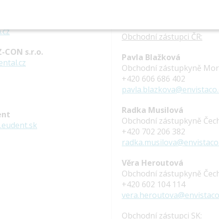
ntal
.cz
Obchodní zástupci ČR:
-CON s.r.o.
Pavla Blažková
ntal.cz
Obchodní zástupkyně Mo
+420 606 686 402
pavla.blazkova@envistaco
Radka Musilová
ent
Obchodní zástupkyně Čec
eudent.sk
+420 702 206 382
radka.musilova@envistaco
Věra Heroutová
Obchodní zástupkyně Čec
+420 602 104 114
vera.heroutova@envistac
Obchodní zástupci SK: