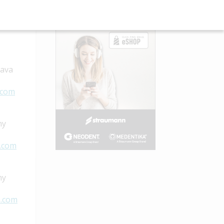
rava
.com
hy
.com
hy
o.com