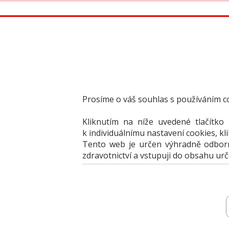
Články
Knižní nabídka
Vzdělávací akce
Akční na
Nabídky
Historie nabídek
Jak portál 
Prosíme o váš souhlas s používáním c
Kliknutím na níže uvedené tlačítko
Nabídky
Kerr speciální nabídka – Promoce
k individuálnímu nastavení cookies, kl
Kerr speciální nabídka – Promo
Tento web je určen výhradně odborní
zdravotnictví a vstupuji do obsahu ur