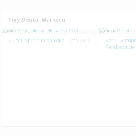
Tipy Dental Marketu
Kulzer: Speciální nabídka – léto 2026
Kerr – Vstupt
Zendodoncie
VOCO - splní všechna vaše přání
SDI – Speciál