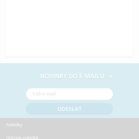
Kerr – Vstupte do nové éry Zendodoncie
NOVINKY DO E-MAILU »
Nabídky
Historie nabídek