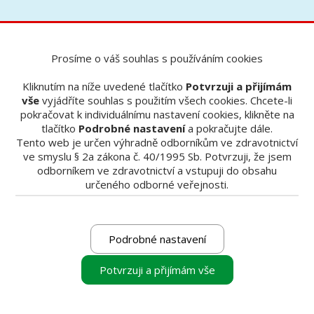
Prosíme o váš souhlas s používáním cookies
Nabídky
Jarní / letní akce firmy VOCO
Jarní / letní akce firmy VOCO
Kliknutím na níže uvedené tlačítko
Potvrzuji a přijímám
vše
vyjádříte souhlas s použitím všech cookies. Chcete-li
pokračovat k individuálnímu nastavení cookies, klikněte na
tlačítko
Podrobné nastavení
a pokračujte dále.
Tento web je určen výhradně odborníkům ve zdravotnictví
ve smyslu § 2a zákona č. 40/1995 Sb. Potvrzuji, že jsem
1
2
3
4
odborníkem ve zdravotnictví a vstupuji do obsahu
určeného odborné veřejnosti.
PLATNOST NABÍDKY
Podrobné nastavení
Potvrzuji a přijímám vše
Kontakty na prodejce: