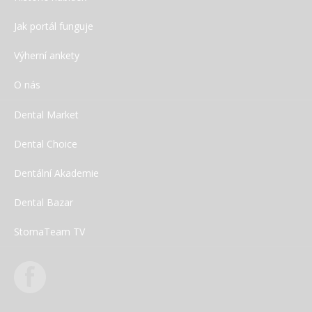
Jak portál funguje
Výherní ankety
O nás
Dental Market
Dental Choice
LIEHMANN – Speciální nabídky: duben – září
2026
Dentální Akademie
Dental Bazar
StomaTeam TV