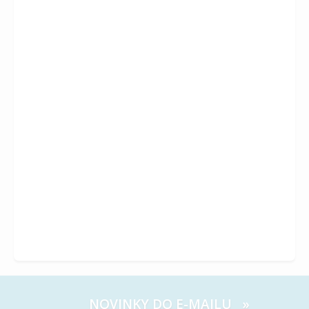
LIEHMANN – Speciální nabídky: duben – září
2026
NOVINKY DO E-MAILU »