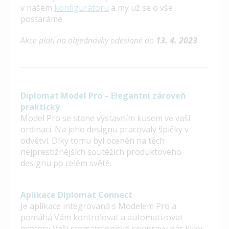
v našem
konfigurátoru
a my už se o vše
postaráme.
Akce platí na objednávky odeslané do
13. 4. 2023
Diplomat Model Pro – Elegantní zároveň
praktický
Model Pro se stane výstavním kusem ve vaší
ordinaci. Na jeho designu pracovaly špičky v
odvětví. Díky tomu byl oceněn na těch
nejprestižnějších soutěžích produktového
designu po celém světě.
Aplikace Diplomat Connect
Je aplikace integrovaná s Modelem Pro a
pomáhá Vám kontrolovat a automatizovat
procesy Vaší stomatologické soupravy pár kliky.