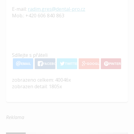
E-mail:
radim.gres@dental-pro.cz
Mob.: +420 606 840 863
Sdílejte s přáteli
EMAIL
FACEBOOK
TWITTER
GOOGLE+
PINTEREST
zobrazeno celkem: 40046x
zobrazen detail: 1805x
Reklama