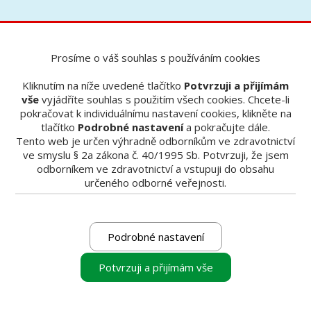
Prosíme o váš souhlas s používáním cookies
Nabídky
IDS nabídka zubních souprav Diplomat dental
IDS nabídka zubních souprav
Kliknutím na níže uvedené tlačítko
Potvrzuji a přijímám
vše
vyjádříte souhlas s použitím všech cookies. Chcete-li
Diplomat dental
pokračovat k individuálnímu nastavení cookies, klikněte na
tlačítko
Podrobné nastavení
a pokračujte dále.
Tento web je určen výhradně odborníkům ve zdravotnictví
ve smyslu § 2a zákona č. 40/1995 Sb. Potvrzuji, že jsem
odborníkem ve zdravotnictví a vstupuji do obsahu
JARNÍ AKCE IDS 2023 na zubní
určeného odborné veřejnosti.
soupravy Diplomat Model Pro
(500/600/700/800)
Podrobné nastavení
Využijte slevy -50 000 Kč + jeden ze tří extra
výbavových bonusů:
Potvrzuji a přijímám vše
1. ERGONOMICKÝ BALÍČEK GRÁTIS