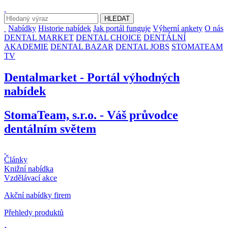
Nabídky
Historie nabídek
Jak portál funguje
Výherní ankety
O nás
DENTAL MARKET
DENTAL CHOICE
DENTÁLNÍ
AKADEMIE
DENTAL BAZAR
DENTAL JOBS
STOMATEAM
TV
Dentalmarket - Portál výhodných
nabídek
StomaTeam, s.r.o. - Váš průvodce
dentálním světem
Články
Knižní nabídka
Vzdělávací akce
Akční nabídky firem
Přehledy produktů