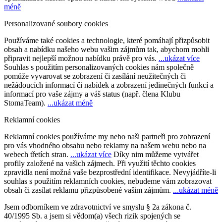
méně
Personalizované soubory cookies
Používáme také cookies a technologie, které pomáhají přizpůsobit
obsah a nabídku našeho webu vašim zájmům tak, abychom mohli
připravit nejlepší možnou nabídku právě pro vás.
...ukázat více
Souhlas s použitím personalizovaných cookies nám společně
pomůže vyvarovat se zobrazení či zasílání neužitečných či
nežádoucích informací či nabídek a zobrazení jedinečných funkcí a
informací pro vaše zájmy a váš status (např. člena Klubu
StomaTeam).
...ukázat méně
Reklamní cookies
Reklamní cookies používáme my nebo naši partneři pro zobrazení
pro vás vhodného obsahu nebo reklamy na našem webu nebo na
webech třetích stran.
...ukázat více
Díky nim můžeme vytvářet
profily založené na vašich zájmech. Při využití těchto cookies
zpravidla není možná vaše bezprostřední identifikace. Nevyjádříte-li
souhlas s použitím reklamních cookies, nebudeme vám zobrazovat
obsah či zasílat reklamu přizpůsobené vašim zájmům.
...ukázat méně
Jsem odborníkem ve zdravotnictví ve smyslu § 2a zákona č.
40/1995 Sb. a jsem si vědom(a) všech rizik spojených se