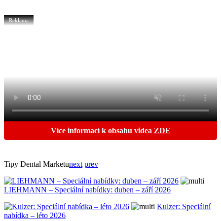
Reklama
Více informací k obsahu videa
ZDE
Tipy Dental Marketu
next
prev
LIEHMANN – Speciální nabídky: duben – září 2026
Kulzer: Speciální
nabídka – léto 2026