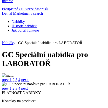
Inzerce
Předplatné / el. verze časopisů
Dental Market
menu
search
Nabídky
Historie nabídek
Jak portál funguje
Nabídky
GC Speciální nabídka pro LABORATOŘ
GC Speciální nabídka pro
LABORATOŘ
prev
1
2
3
4
next
prev
1
2
3
4
next
PLATNOST NABÍDKY
Kontakty na prodejce: