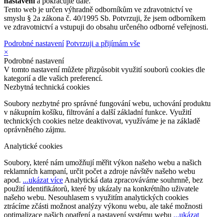
nastavení
a pokračujte dále.
Tento web je určen výhradně odborníkům ve zdravotnictví ve
smyslu § 2a zákona č. 40/1995 Sb. Potvrzuji, že jsem odborníkem
ve zdravotnictví a vstupuji do obsahu určeného odborné veřejnosti.
Podrobné nastavení
Potvrzuji a přijímám vše
×
Podrobné nastavení
V tomto nastavení můžete přizpůsobit využití souborů cookies dle
kategorií a dle vašich preferencí.
Nezbytná technická cookies
Soubory nezbytné pro správné fungování webu, uchování produktu
v nákupním košíku, filtrování a další základní funkce. Využití
technických cookies nelze deaktivovat, využíváme je na základě
oprávněného zájmu.
Analytické cookies
Soubory, které nám umožňují měřit výkon našeho webu a našich
reklamních kampaní, určit počet a zdroje návštěv našeho webu
apod.
...ukázat více
Analytická data zpracováváme souhrnně, bez
použití identifikátorů, které by ukázaly na konkrétního uživatele
našeho webu. Nesouhlasem s využitím analytických cookies
ztrácíme zčásti možnost analýzy výkonu webu, ale také možnosti
optimalizace našich opatření a nastavení systému webu
...ukázat