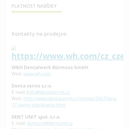
PLATNOST NABÍDKY
Kontakty na prodejce:
W&H Dentalwerk Bürmoos GmbH
Web:
www.wh.com
Denta servis s.r.o.
E-mail:
i
nfo@dentaservis.cz
Web:
http://www.dentaservis.cz/eshop/3007/lara-
17-parni-sterilizator.html
DENT UNIT spol. s.r.o.
E-mail:
dentunit@dentunit.cz