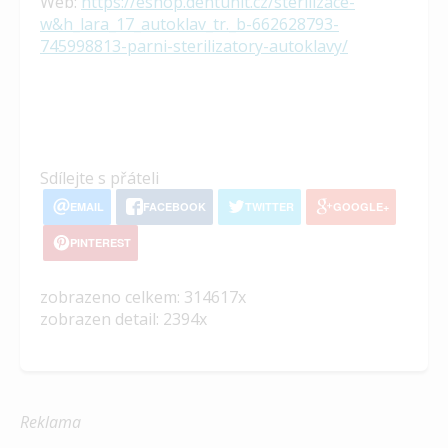
Web:
https://eshop.dentunit.cz/sterilizace-
w&h_lara_17_autoklav_tr._b-662628793-
745998813-parni-sterilizatory-autoklavy/
Sdílejte s přáteli
EMAIL
FACEBOOK
TWITTER
GOOGLE+
PINTEREST
zobrazeno celkem: 314617x
zobrazen detail: 2394x
Reklama