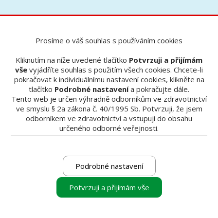
Prosíme o váš souhlas s používáním cookies
Nabídky
Autokláv Lara 17 L
Autokláv Lara 17 L
Kliknutím na níže uvedené tlačítko
Potvrzuji a přijímám
vše
vyjádříte souhlas s použitím všech cookies. Chcete-li
pokračovat k individuálnímu nastavení cookies, klikněte na
tlačítko
Podrobné nastavení
a pokračujte dále.
Tento web je určen výhradně odborníkům ve zdravotnictví
Úžasný zevnitř i zvenku
ve smyslu § 2a zákona č. 40/1995 Sb. Potvrzuji, že jsem
odborníkem ve zdravotnictví a vstupuji do obsahu
Přizpůsobí se podmínkám Vaší ordinace
určeného odborné veřejnosti.
Již základní verze programu nabízí nejrychlejší
sterilizační B cyklus ve své třídě a testovací cykly.
Inovativní systém upgradů vám ale navíc
Podrobné nastavení
umožňuje kdykoli rozšířit nabídku programů
o nové funkce! Nabízí se velmi oblíbený S-cyklus,
Potvrzuji a přijímám vše
jenž sterilizuje kovové nebalené nástroje již za
20 min, nebo Eco-dry funkce, která zkracuje
sušící fázi cyklu podle velikosti sterilizované